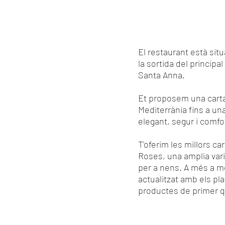
El restaurant està situa
la sortida del principal
Santa Anna.
Et proposem una carta 
Mediterrània fins a un
elegant, segur i comfo
T'oferim les millors ca
Roses, una amplia vari
per a nens. A més a 
actualitzat amb els p
productes de primer qu