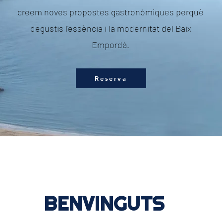
creem noves propostes gastronòmiques perquè
degustis l'essència i la modernitat del Baix
Empordà.
Reserva
BENVINGUTS