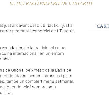
EL TEU RACÓ PREFERIT DE L'ESTARTIT
t just al davant del Club Nàutic, i just a
CART
 carrer peatonal i comercial de L'Estartit,
variada des de la tradicional cuina
a cuina internacional, en un entorn
rtable.
rns de Girona, peix fresc de la Badia de
etat de pizzes, pastes, arrossos i plats
més, tambè un complert menú setmanal,
lats de tendència i sempre amb
alitat.