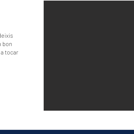
eixis
n bon
 a tocar